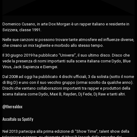
Domenico Cusano, in arte Dox Morgan è un rapper italiano e residente in
Svizzera, classe 1991.
Nelle sue canzoni si possono trovare tante atmosfere ed influenze diverse,
che creano un mix tagliente e morbido allo stesso tempo.
Il 30 giugno 2019 ha pubblicato “Universi”, il suo ultimo disco. Disco che
vede la presenza di nomi importanti sulla scena italiana come Dydo, Blue
Virus, Jack Sapienza e Eiemgei.
Dal 2008 ad oggi ha pubblicato 4 dischi ufficiali, 3 da solista (sotto il nome
di Big D) e uno con il suo vecchio gruppo (ormai sciolto da qualche anno).
Dischi che vantano collaborazioni importanti tra rapper e produttori della
scena italiana come Dydo, Maxi B, Rayden, Dj Fede, Dj Raw e tanti altri.
@therealdox
Ascoltalo su Spotify
Nel 2013 partecipa alla prima edizione di “Show Time”, talent show della