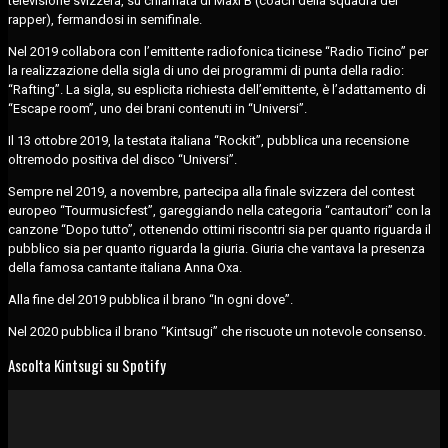
televisione svizzera, su chiamata di Maxi B (coach della squadra dei
rapper), fermandosi in semifinale.
Nel 2019 collabora con l’emittente radiofonica ticinese “Radio Ticino” per
la realizzazione della sigla di uno dei programmi di punta della radio:
“Rafting”. La sigla, su esplicita richiesta dell’emittente, è l’adattamento di
“Escape room”, uno dei brani contenuti in “Universi”.
Il 13 ottobre 2019, la testata italiana “Rockit”, pubblica una recensione
oltremodo positiva del disco “Universi”.
Sempre nel 2019, a novembre, partecipa alla finale svizzera del contest
europeo “Tourmusicfest”, gareggiando nella categoria “cantautori” con la
canzone “Dopo tutto”, ottenendo ottimi riscontri sia per quanto riguarda il
pubblico sia per quanto riguarda la giuria. Giuria che vantava la presenza
della famosa cantante italiana Anna Oxa.
Alla fine del 2019 pubblica il brano “In ogni dove”.
Nel 2020 pubblica il brano “Kintsugi” che riscuote un notevole consenso.
Ascolta Kintsugi su Spotify