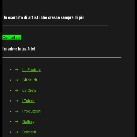
Un esercito di artisti che cresce sempre di più
Contattaci!
Fai valere la tua Arte!
→
La Factory
→
Gli Studi
→
La Crew
→
I Talent
→
Produzioni
→
Gallery
→
Contatti